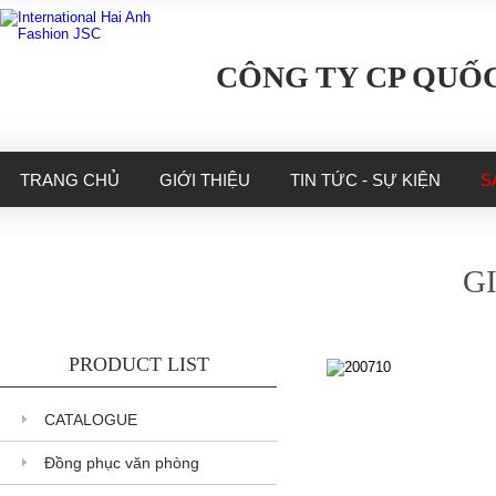
CÔNG TY CP QUỐC
TRANG CHỦ
GIỚI THIỆU
TIN TỨC - SỰ KIỆN
S
G
PRODUCT LIST
200710
CATALOGUE
200710
Đồng phục văn phòng