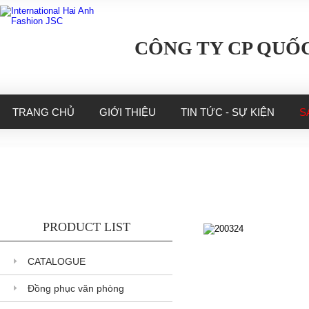
CÔNG TY CP QUỐC
TRANG CHỦ
GIỚI THIỆU
TIN TỨC - SỰ KIỆN
S
PRODUCT LIST
200324
CATALOGUE
200324
Đồng phục văn phòng