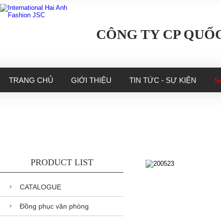
CÔNG TY CP QUỐC
TRANG CHỦ
GIỚI THIỆU
TIN TỨC - SỰ KIỆN
S
PRODUCT LIST
200523
CATALOGUE
200523
Đồng phục văn phòng