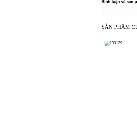
Bình luận về sản 
SẢN PHẨM C
200129
200129