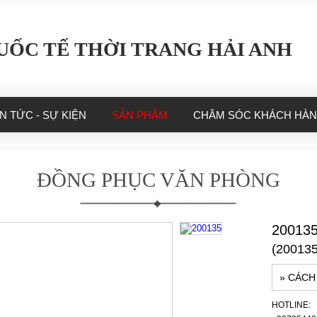
UỐC TẾ THỜI TRANG HẢI ANH
IN TỨC - SỰ KIỆN
SẢN PHẨM
CHĂM SÓC KHÁCH HÀ
ĐỒNG PHỤC VĂN PHÒNG
20013
(200135
» CÁCH
HOTLINE: