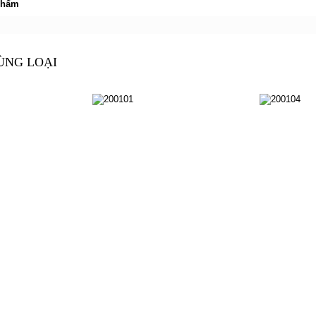
phẩm
ÙNG LOẠI
200101
200104
200101
200104