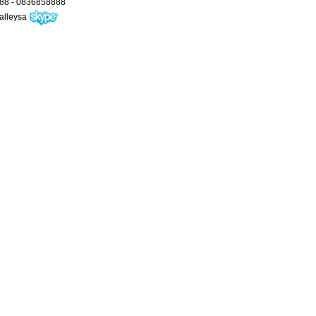
88 - 0836858888
Valleysa