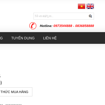
Hotline:
0973544888 - 0836858888
NG
TUYỂN DỤNG
LIÊN HỆ
5
)
 THỨC MUA HÀNG